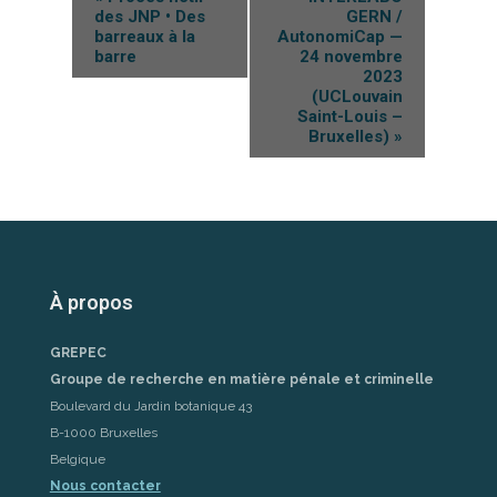
des JNP • Des
GERN /
barreaux à la
AutonomiCap —
barre
24 novembre
2023
(UCLouvain
Saint-Louis –
Bruxelles)
»
À propos
GREPEC
Groupe de recherche en matière pénale et criminelle
Boulevard du Jardin botanique 43
B-1000 Bruxelles
Belgique
Nous contacter