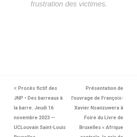
frustration des victimes.
previous
Procès fictif des
Présentation de
next
JNP • Des barreaux à
post:
l’ouvrage de François-
post:
la barre. Jeudi 16
Xavier Nsanzuwera à
novembre 2023 —
Foire du Livre de
UCLouvain Saint-Louis
Bruxelles « Afrique