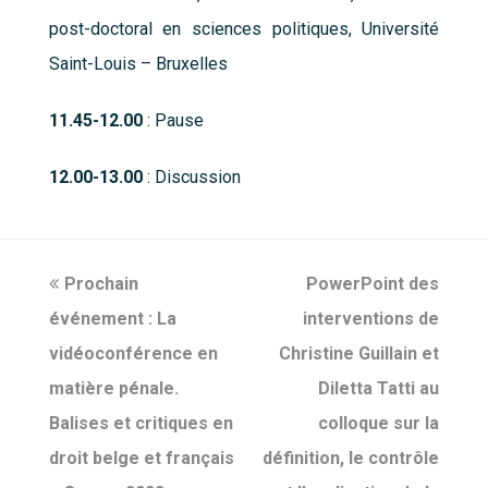
post-doctoral en sciences politiques, Université
Saint-Louis – Bruxelles
11.45-12.00
: Pause
12.00-13.00
: Discussion
previous
Prochain
PowerPoint des
next
événement : La
post:
interventions de
post:
vidéoconférence en
Christine Guillain et
matière pénale.
Diletta Tatti au
Balises et critiques en
colloque sur la
droit belge et français
définition, le contrôle