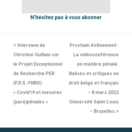
N’hésitez pas à
vous abonner
previous
Interview de
Prochain événement :
next
Christine Guillain sur
post:
post:
La vidéoconférence
le Projet Exceptionnel
en matière pénale.
de Recherche PER
Balises et critiques en
(F.R.S.-FNRS)
droit belge et français
« Covid19 et mesures
– 8 mars 2022
(para)pénales »
Université Saint-Louis
– Bruxelles