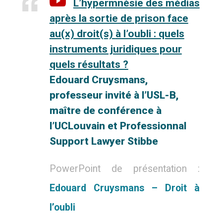
L’hypermnésie des médias
après la sortie de prison face
au(x) droit(s)
à l’oubli : quels
instruments juridiques pour
quels résultats ?
Edouard
Cruysmans,
professeur invité à l’USL-B,
maître de conférence à
l’UCLouvain et
Professionnal
Support Lawyer Stibbe
PowerPoint de présentation :
Edouard Cruysmans – Droit à
l’oubli