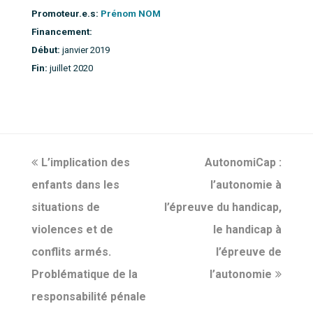
Promoteur.e.s:
Prénom NOM
Financement:
Début:
janvier 2019
Fin:
juillet 2020
previous
L’implication des
AutonomiCap :
next
enfants dans les
post:
post:
l’autonomie à
situations de
l’épreuve du handicap,
violences et de
le handicap à
conflits armés.
l’épreuve de
Problématique de la
l’autonomie
responsabilité pénale