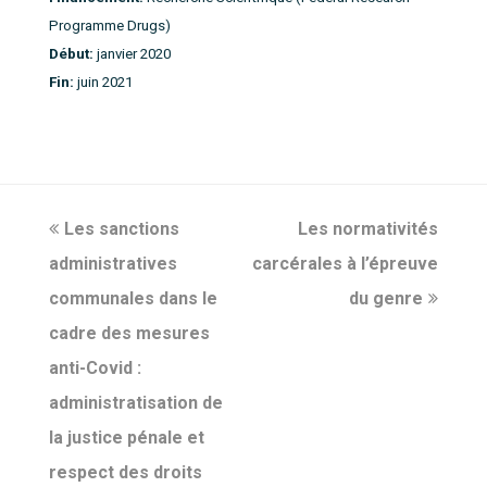
Programme Drugs)
Début:
janvier 2020
Fin:
juin 2021
previous
Les sanctions
Les normativités
next
administratives
post:
carcérales à l’épreuve
post:
communales dans le
du genre
cadre des mesures
anti-Covid :
administratisation de
la justice pénale et
respect des droits